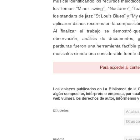
musical identificando los recursos melódic
los temas “Minor swing”, “Nocturne”, “Tear
los standars de jazz “St Louis Blues” y “M
aplicaron dichos recursos en la composici
Al finalizar el trabajo se demostró 
observación, análisis de documentos, gra
partituras fueron una herramienta factible 
musicales siendo una considerable fuente d
Para acceder al conte
Los enlaces publicados en La Biblioteca de la Gu
algún compositor, intérprete o empresa, por cua
web vulnera los derechos de autor, infórmenos y 
Etiquetas
Análisis
Otras z
Idioma