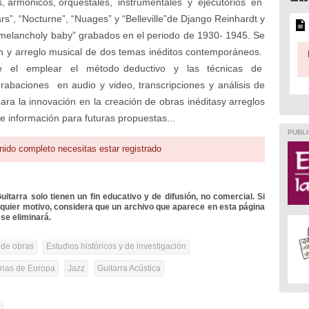
os, armónicos, orquestales, instrumentales y ejecutorios en
s”, “Nocturne”, “Nuages” y “Belleville”de Django Reinhardt y
y melancholy baby” grabados en el periodo de 1930- 1945. Se
ón y arreglo musical de dos temas inéditos contemporáneos.
que el emplear el método deductivo y las técnicas de
baciones en audio y video, transcripciones y análisis de
para la innovación en la creación de obras inéditasy arreglos
e información para futuras propuestas...
PUBLI
nido completo necesitas estar registrado
itarra solo tienen un fin educativo y de difusión, no comercial. Si
lquier motivo, considera que un archivo que aparece en esta página
se eliminará.
 de obras
Estudios históricos y de investigación
onas de Europa
Jazz
Guitarra Acústica