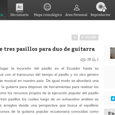
ca
Diccionario
Mapa cronológico
Área Personal
Reproductor
VOLVER
 tres pasillos para duo de guitarra
28
1
lugar la incursión del pasillo en el Ecuador hasta su
ue con el transcurso del tiempo el pasillo y no otro género
nte musical en nuestro país. De igual modo se abordará una
 la guitarra para disponer de herramientas para realizar los
omo los recursos propios de la ejecución popular del pasillo
 tres pasillos los cuales luego de un exhaustivo análisis se
os arreglos desde una perspectiva que busca el equilibrio
ecursos de la guitarra popular ecuatoriana conocidas como
En