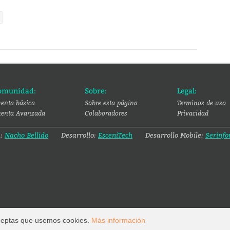
l
omunidad:
Sobre:
Legal:
enta básica
Sobre esta página
Terminos de uso
enta Avanzada
Colaboradores
Privacidad
a:
Nacho Bellido
Desarrollo:
EsceniTech
Desarrollo Mobile:
Serinfo
 aceptas que usemos cookies.
Más información