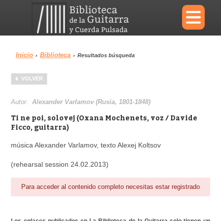
×
Inicio
Biblioteca
›
›
Resultados búsqueda
Menu
VOLVER
Biblioteca
Diccionario
Autor:
Alexander Varlamov (Rusia, 1801-1848)
Ti ne poi, solovej (Oxana Mochenets, voz / Davide
Ficco, guitarra)
música Alexander Varlamov, texto Alexej Koltsov
Área personal
Reproductor
(rehearsal session 24.02.2013)
Para acceder al contenido completo necesitas estar registrado
Los enlaces publicados en La Biblioteca de la Guitarra solo tienen un