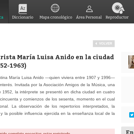
ca
Diccionario
Mapa cronológico
Área Personal
Reproductor
VOLVER
rrista María Luisa Anido en la ciudad
952-1963)
gentina María Luisa Anido —quien viviera entre 1907 y 1996—
nterés. Invitada por la Asociación Amigos de la Música, una
e 1952, la intérprete se presentó en dicha ciudad en cuatro
 cincuenta y comienzos de los sesenta, momento en el cual
cional. La observación de los repertorios interpretados, la
y la posible influencia ejercida en la enseñanza local de la
En
nido completo necesitas estar registrado