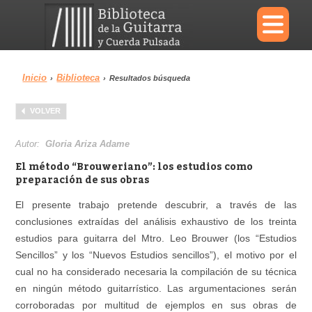
×
Inicio
Biblioteca
›
›
Resultados búsqueda
Menu
VOLVER
Biblioteca
Diccionario
Autor:
Gloria Ariza Adame
El método “Brouweriano”: los estudios como
preparación de sus obras
El presente trabajo pretende descubrir, a través de las
Área personal
Reproductor
conclusiones extraídas del análisis exhaustivo de los treinta
estudios para guitarra del Mtro. Leo Brouwer (los “Estudios
Sencillos” y los “Nuevos Estudios sencillos”), el motivo por el
cual no ha considerado necesaria la compilación de su técnica
en ningún método guitarrístico. Las argumentaciones serán
corroboradas por multitud de ejemplos en sus obras de