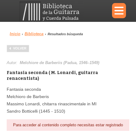
×
Inicio
Biblioteca
›
›
Resultados búsqueda
Menu
VOLVER
Biblioteca
Diccionario
Autor:
Melchiore de Barberiis (Padua, 1546–1549)
Fantasia seconda ( M. Lonardi, guitarra
renacentista)
Fantasia seconda
Área personal
Reproductor
Melchioro de Barberis
Massimo Lonardi, chitarra rinascimentale in MI
Sandro Botticelli (1445 - 1510)
Para acceder al contenido completo necesitas estar registrado