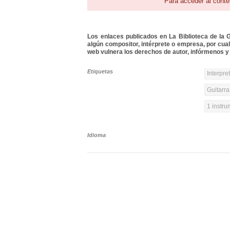
Para acceder al conte
Los enlaces publicados en La Biblioteca de la Gu
algún compositor, intérprete o empresa, por cua
web vulnera los derechos de autor, infórmenos y 
Etiquetas
Interpre
Guitarra
1 instr
Idioma