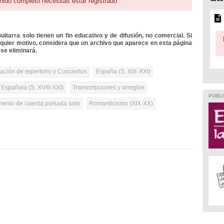
nido completo necesitas estar registrado
itarra solo tienen un fin educativo y de difusión, no comercial. Si
lquier motivo, considera que un archivo que aparece en esta página
se eliminará.
tación de repertorio y Conciertos
España (S. XIX-XXI)
 Española (S. XVIII-XXI)
Transcripciones y arreglos
PUBLI
umento de cuerda pulsada solo
Romanticismo (XIX-XX)