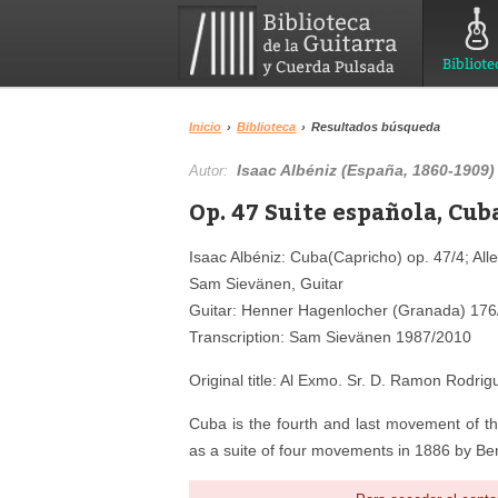
Bibliote
Inicio
›
Biblioteca
›
Resultados búsqueda
Isaac Albéniz (España, 1860-1909)
Autor:
Op. 47 Suite española, Cub
Isaac Albéniz: Cuba(Capricho) op. 47/4; All
Sam Sievänen, Guitar
Guitar: Henner Hagenlocher (Granada) 176
Transcription: Sam Sievänen 1987/2010
Original title: Al Exmo. Sr. D. Ramon Rodr
Cuba is the fourth and last movement of th
as a suite of four movements in 1886 by Ben