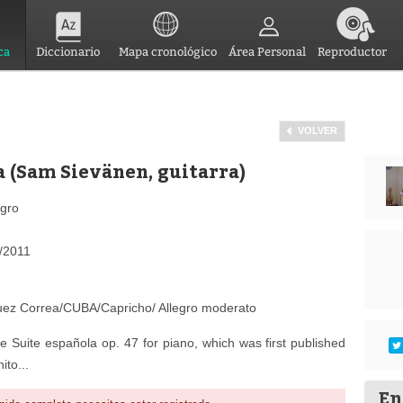
ca
Diccionario
Mapa cronológico
Área Personal
Reproductor
VOLVER
a (Sam Sievänen, guitarra)
egro
/2011
iguez Correa/CUBA/Capricho/ Allegro moderato
e Suite española op. 47 for piano, which was first published
ito...
En