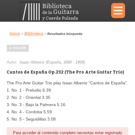
×
Inicio
Biblioteca
›
›
Resultados búsqueda
Menu
VOLVER
Biblioteca
Diccionario
Autor:
Isaac Albeniz (España, 1860 - 1909)
Cantos de España Op.232 (The Pro Arte Guitar Trio)
The Pro Arte Guitar Trio play Isaac Albeniz "Cantos de España".
1. No. 1 - Preludio 6.39
Área personal
Reproductor
2. No. 2 - Oriental 3.35
3. No. 3 - Bajo la Palmera 5.16
4. No. 4 - Cordoba 5.59
5. No. 5 - Seguidillas 3.08
Para acceder al contenido completo necesitas estar registrado