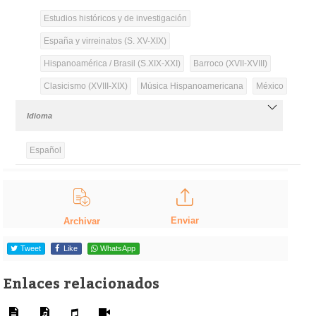
Estudios históricos y de investigación
España y virreinatos (S. XV-XIX)
Hispanoamérica / Brasil (S.XIX-XXI)
Barroco (XVII-XVIII)
Clasicismo (XVIII-XIX)
Música Hispanoamericana
México
Idioma
Español
Enviar
Archivar
Tweet
Like
WhatsApp
Enlaces relacionados