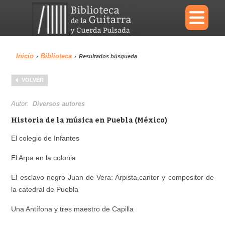
×
Inicio
Biblioteca
›
›
Resultados búsqueda
Menu
VOLVER
Biblioteca
Diccionario
Autor:
Diversos autores
Historia de la música en Puebla (México)
El colegio de Infantes
Área personal
Reproductor
El Arpa en la colonia
El esclavo negro Juan de Vera: Arpista,cantor y compositor de
la catedral de Puebla
Una Antífona y tres maestro de Capilla