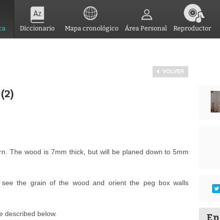
ca
Diccionario
Mapa cronológico
Área Personal
Reproductor
VOLVER
(2)
ern. The wood is 7mm thick, but will be planed down to 5mm
o see the grain of the wood and orient the peg box walls
e described below.
En