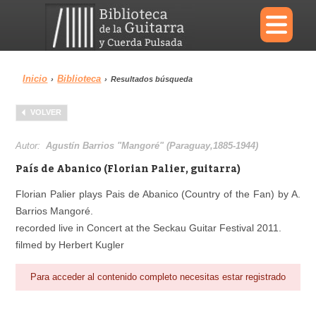
×
Inicio
Biblioteca
›
›
Resultados búsqueda
Menu
VOLVER
Biblioteca
Diccionario
Autor:
Agustín Barrios "Mangoré" (Paraguay,1885-1944)
País de Abanico (Florian Palier, guitarra)
Florian Palier plays Pais de Abanico (Country of the Fan) by A.
Barrios Mangoré.
Área personal
Reproductor
recorded live in Concert at the Seckau Guitar Festival 2011.
filmed by Herbert Kugler
Para acceder al contenido completo necesitas estar registrado