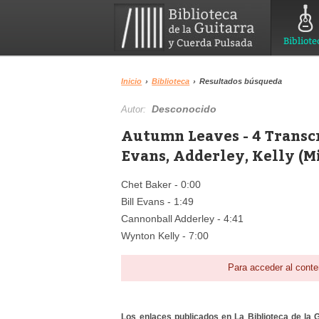
Bibliote
Inicio
›
Biblioteca
›
Resultados búsqueda
Desconocido
Autor:
Autumn Leaves - 4 Transcri
Evans, Adderley, Kelly (M
Chet Baker - 0:00
Bill Evans - 1:49
Cannonball Adderley - 4:41
Wynton Kelly - 7:00
Para acceder al conte
Los enlaces publicados en La Biblioteca de la Gu