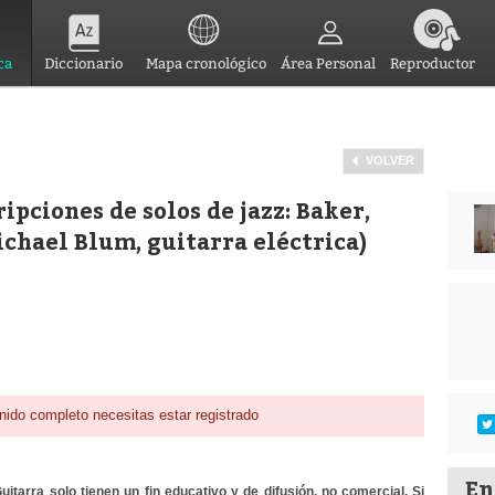
ca
Diccionario
Mapa cronológico
Área Personal
Reproductor
VOLVER
pciones de solos de jazz: Baker,
ichael Blum, guitarra eléctrica)
nido completo necesitas estar registrado
En
itarra solo tienen un fin educativo y de difusión, no comercial. Si