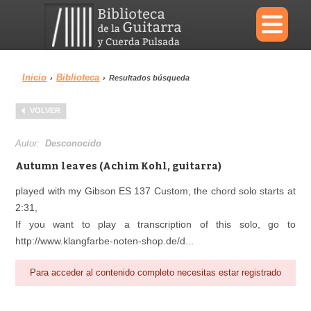
×
Inicio
Biblioteca
›
›
Resultados búsqueda
Menu
VOLVER
Biblioteca
Diccionario
Autor:
Desconocido
Autumn leaves (Achim Kohl, guitarra)
played with my Gibson ES 137 Custom, the chord solo starts at
2:31,
Área personal
Reproductor
If you want to play a transcription of this solo, go to
http://www.klangfarbe-noten-shop.de/d...
Para acceder al contenido completo necesitas estar registrado