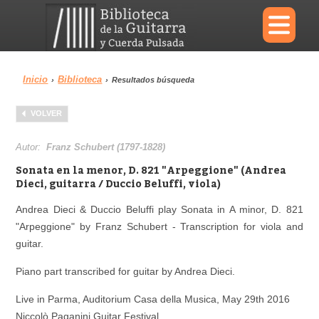
×
Inicio
Biblioteca
›
›
Resultados búsqueda
Menu
VOLVER
Biblioteca
Diccionario
Autor:
Franz Schubert (1797-1828)
Sonata en la menor, D. 821 "Arpeggione" (Andrea
Dieci, guitarra / Duccio Beluffi, viola)
Andrea Dieci & Duccio Beluffi play Sonata in A minor, D. 821
Área personal
Reproductor
"Arpeggione" by Franz Schubert - Transcription for viola and
guitar.
Piano part transcribed for guitar by Andrea Dieci.
Live in Parma, Auditorium Casa della Musica, May 29th 2016
Niccolò Paganini Guitar Festival