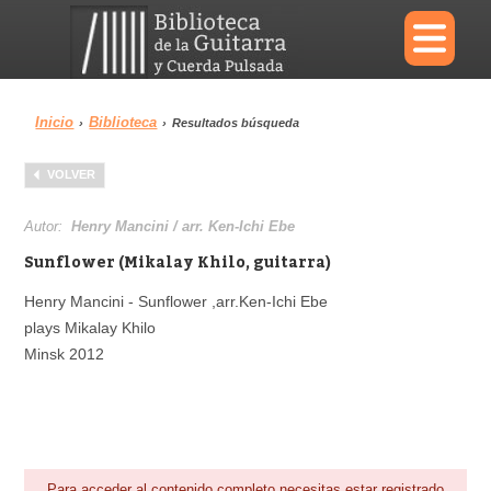
×
Inicio
Biblioteca
›
›
Resultados búsqueda
Menu
VOLVER
Biblioteca
Diccionario
Autor:
Henry Mancini / arr. Ken-Ichi Ebe
Sunflower (Mikalay Khilo, guitarra)
Henry Mancini - Sunflower ,arr.Ken-Ichi Ebe
plays Mikalay Khilo
Área personal
Reproductor
Minsk 2012
Para acceder al contenido completo necesitas estar registrado