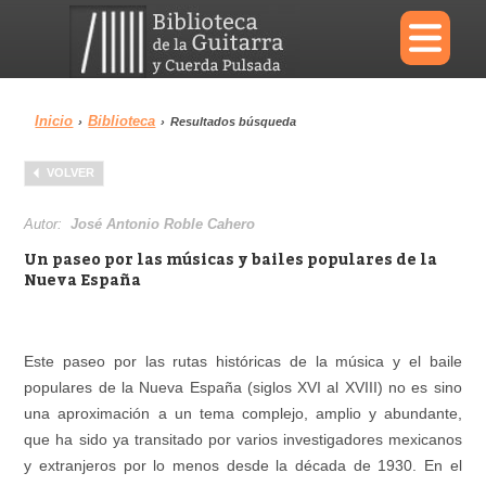
×
Inicio
Biblioteca
›
›
Resultados búsqueda
Menu
VOLVER
Biblioteca
Diccionario
Autor:
José Antonio Roble Cahero
Un paseo por las músicas y bailes populares de la
Nueva España
Área personal
Reproductor
Este paseo por las rutas históricas de la música y el baile
populares de la Nueva España (siglos XVI al XVIII) no es sino
una aproximación a un tema complejo, amplio y abundante,
que ha sido ya transitado por varios investigadores mexicanos
y extranjeros por lo menos desde la década de 1930. En el