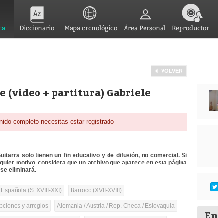
ca
Diccionario
Mapa cronológico
Área Personal
Reproductor
VOLVER
e (video + partitura) Gabriele
nido completo necesitas estar registrado
itarra solo tienen un fin educativo y de difusión, no comercial. Si
lquier motivo, considera que un archivo que aparece en esta página
se eliminará.
 Española (S. XVIII-XXI)
Barroco (XVII-XVIII)
pciones y arreglos
Alemania / Austria / Rep. Checa / Eslovaquia
En