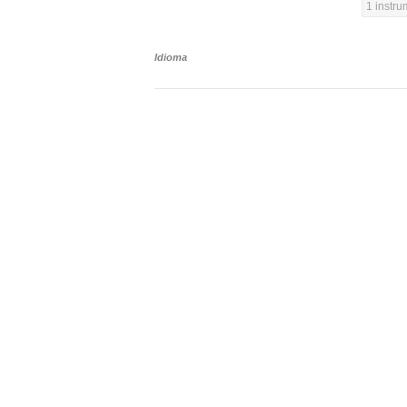
1 instr
Idioma