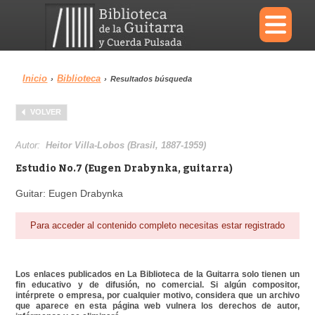
×
Inicio
Biblioteca
›
›
Resultados búsqueda
Menu
VOLVER
Biblioteca
Diccionario
Autor:
Heitor Villa-Lobos (Brasil, 1887-1959)
Estudio No.7 (Eugen Drabynka, guitarra)
Guitar: Eugen Drabynka
Área personal
Reproductor
Para acceder al contenido completo necesitas estar registrado
Los enlaces publicados en La Biblioteca de la Guitarra solo tienen un
fin educativo y de difusión, no comercial. Si algún compositor,
intérprete o empresa, por cualquier motivo, considera que un archivo
que aparece en esta página web vulnera los derechos de autor,