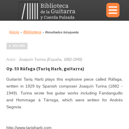
×
Inicio
Biblioteca
›
›
Resultados búsqueda
Menu
VOLVER
Biblioteca
Diccionario
Autor:
Joaquín Turina (España, 1882-1949)
Op. 53 Ráfaga (Tariq Harb, guitarra)
Guitarist Tariq Harb plays this explosive piece called Ráfaga,
written in 1929 by Spanish composer Joaquín Turina (1882 -
Área personal
Reproductor
1949). Turina wrote five guitar works including Fandanguillo
and Hommage à Tárrega, which were written for Andrés
Segovia.
http://www.tariqharb.com