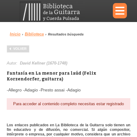
×
Inicio
Biblioteca
›
›
Resultados búsqueda
Menu
VOLVER
Biblioteca
Diccionario
Autor:
David Kellner (1670-1748)
Fantasía en La menor para laúd (Felix
Korzendorfer, guitarra)
-Allegro -Adagio -Presto assai -Adagio
Área personal
Reproductor
Para acceder al contenido completo necesitas estar registrado
Los enlaces publicados en La Biblioteca de la Guitarra solo tienen un
fin educativo y de difusión, no comercial. Si algún compositor,
intérprete o empresa, por cualquier motivo, considera que un archivo