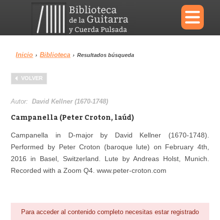
×
Inicio
Biblioteca
›
›
Resultados búsqueda
Menu
VOLVER
Biblioteca
Diccionario
Autor:
David Kellner (1670-1748)
Campanella (Peter Croton, laúd)
Campanella in D-major by David Kellner (1670-1748).
Performed by Peter Croton (baroque lute) on February 4th,
Área personal
Reproductor
2016 in Basel, Switzerland. Lute by Andreas Holst, Munich.
Recorded with a Zoom Q4. www.peter-croton.com
Para acceder al contenido completo necesitas estar registrado