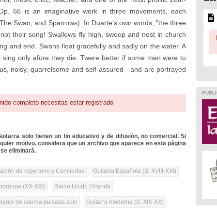
, Op. 66 is an imaginative work in three movements, each
s, The Swan, and Sparrows). In Duarte's own words, "the three
 not their song! Swallows fly high, swoop and nest in church
ng and end. Swans float gracefully and sadly on the water. A
ns sing only afore they die. Twere better if some men were to
ous, noisy, quarrelsome and self-assured - and are portrayed
PUBLI
nido completo necesitas estar registrado
itarra solo tienen un fin educativo y de difusión, no comercial. Si
lquier motivo, considera que un archivo que aparece en esta página
se eliminará.
tación de repertorio y Conciertos
Guitarra Española (S. XVIII-XXI)
oráneo (XX-XXI)
Reino Unido / Irlanda
umento de cuerda pulsada solo
Guitarra moderna (S. XIX-XX)