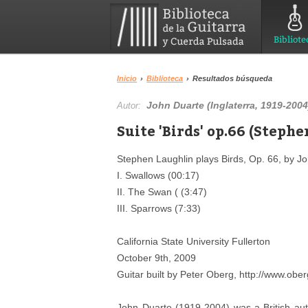
Bibliote
Inicio
›
Biblioteca
›
Resultados búsqueda
John Duarte (Inglaterra, 1919-2004
Autor:
Suite 'Birds' op.66 (Steph
Stephen Laughlin plays Birds, Op. 66, by J
I. Swallows (00:17)
II. The Swan ( (3:47)
III. Sparrows (7:33)
California State University Fullerton
October 9th, 2009
Guitar built by Peter Oberg, http://www.obe
John Duarte (1919-2004) was a British autho