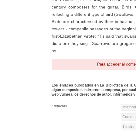
century composers for the guitar. Birds
reflecting a different type of bird (Swallow
Birds are characterised by their behaviour,
towers - campanile passages at the beginni
first-Elizabethan wrote: "Tis said that swa
die afore they sing". Sparrows are gregari
as...
Para acceder al conte
Los enlaces publicados en La Biblioteca de la Gu
algún compositor, intérprete o empresa, por cua
web vulnera los derechos de autor, infórmenos y 
Etiquetas
Interpre
Contemp
1 instr