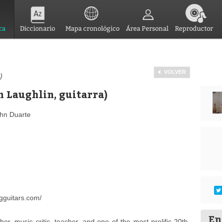
ca
Diccionario
Mapa cronológico
Área Personal
Reproductor
VOLVER
)
en Laughlin, guitarra)
ohn Duarte
rgguitars.com/
En
r, music critic, teacher, and one of the most prolific 20th-