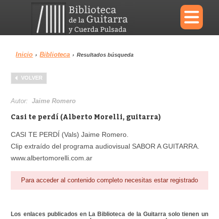
×
Inicio
Biblioteca
›
›
Resultados búsqueda
Menu
VOLVER
Biblioteca
Diccionario
Autor:
Jaime Romero
Casi te perdí (Alberto Morelli, guitarra)
CASI TE PERDÍ (Vals) Jaime Romero.
Clip extraído del programa audiovisual SABOR A GUITARRA.
Área personal
Reproductor
www.albertomorelli.com.ar
Para acceder al contenido completo necesitas estar registrado
Los enlaces publicados en La Biblioteca de la Guitarra solo tienen un