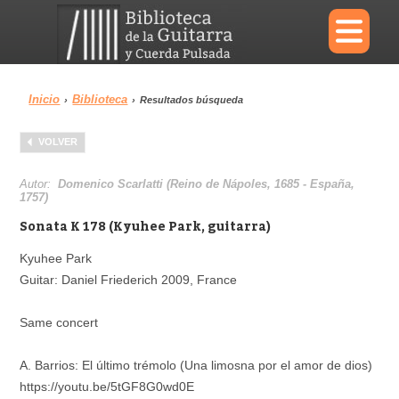
×
Inicio
Biblioteca
›
›
Resultados búsqueda
Menu
VOLVER
Biblioteca
Diccionario
Autor:
Domenico Scarlatti (Reino de Nápoles, 1685 - España,
1757)
Sonata K 178 (Kyuhee Park, guitarra)
Kyuhee Park
Área personal
Reproductor
Guitar: Daniel Friederich 2009, France
Same concert
A. Barrios: El último trémolo (Una limosna por el amor de dios)
https://youtu.be/5tGF8G0wd0E