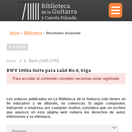
×
Inicio
Biblioteca
›
›
Resultados búsqueda
Menu
VOLVER
Biblioteca
Diccionario
Autor:
J. S. Bach (1685-1750)
BWV 1006a Suite para Laúd No.4, Giga
Para acceder al contenido completo necesitas estar registrado
Área personal
Reproductor
Los enlaces publicados en La Biblioteca de la Guitarra solo tienen un
fin educativo y de difusión, no comercial. Si algún compositor,
intérprete o empresa, por cualquier motivo, considera que un archivo
que aparece en esta página web vulnera los derechos de autor,
infórmenos y se eliminará.
Etiquetas