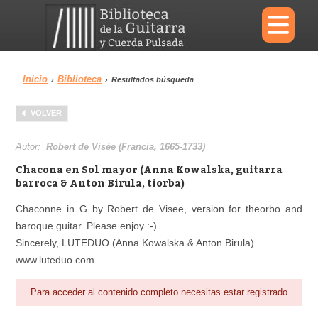
×
Inicio
Biblioteca
›
›
Resultados búsqueda
Menu
VOLVER
Biblioteca
Diccionario
Autor:
Robert de Visée (Francia, 1665-1733)
Chacona en Sol mayor (Anna Kowalska, guitarra
barroca & Anton Birula, tiorba)
Chaconne in G by Robert de Visee, version for theorbo and
Área personal
Reproductor
baroque guitar. Please enjoy :-)
Sincerely, LUTEDUO (Anna Kowalska & Anton Birula)
www.luteduo.com
Para acceder al contenido completo necesitas estar registrado