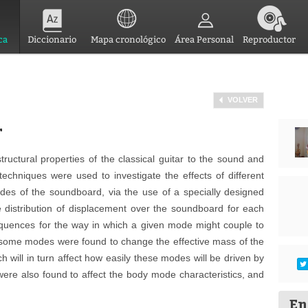
ca
Diccionario
Mapa cronológico
Área Personal
Reproductor
VOLVER
r
tructural properties of the classical guitar to the sound and
 techniques were used to investigate the effects of different
odes of the soundboard, via the use of a specially designed
e distribution of displacement over the soundboard for each
uences for the way in which a given mode might couple to
 of some modes were found to change the effective mass of the
 will in turn affect how easily these modes will be driven by
ere also found to affect the body mode characteristics, and
En