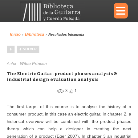
×
Inicio
Biblioteca
›
›
Resultados búsqueda
Menu
VOLVER
Biblioteca
Diccionario
Autor:
Wilco Prinsen
The Electric Guitar. product phases analysis &
industrial design evaluation analysis
3
1
Área personal
Reproductor
The first target of this course is to analyse the history of a
consumer product, in this case an electric guitar. In chapter 2, a
historical overview will be combined with the product phases
theory which can help a designer in creating the next
generation of a product (Eger 2007). In chapter 3 an industrial