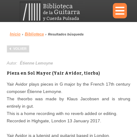
×
Inicio
Biblioteca
›
›
Resultados búsqueda
Menu
VOLVER
Biblioteca
Diccionario
Autor:
Étienne Lemoyne
Pieza en Sol Mayor (Yair Avidor, tiorba)
Yair Avidor plays pieces in G major by the French 17th century
composer Étienne Lemoyne.
Área personal
Reproductor
The theorbo was made by Klaus Jacobsen and is strung
entirely in gut.
This is a home recording with no reverb added or editing.
Recorded in Highgate, London 13 January 2017.
Yair Avidor is a lutenist and guitarist based in London.