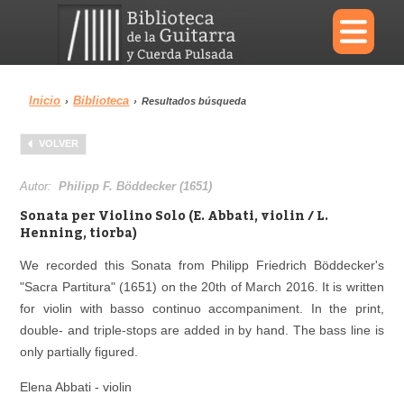
×
Inicio
Biblioteca
›
›
Resultados búsqueda
Menu
VOLVER
Biblioteca
Diccionario
Autor:
Philipp F. Böddecker (1651)
Sonata per Violino Solo (E. Abbati, violin / L.
Henning, tiorba)
We recorded this Sonata from Philipp Friedrich Böddecker's
Área personal
Reproductor
"Sacra Partitura" (1651) on the 20th of March 2016. It is written
for violin with basso continuo accompaniment. In the print,
double- and triple-stops are added in by hand. The bass line is
only partially figured.
Elena Abbati - violin