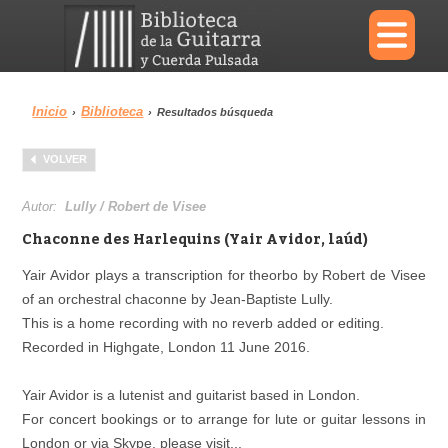
×
Inicio
Biblioteca
›
›
Resultados búsqueda
Menu
VOLVER
Biblioteca
Diccionario
Autor:
Lully / Robert de Visee
Chaconne des Harlequins (Yair Avidor, laúd)
Yair Avidor plays a transcription for theorbo by Robert de Visee
of an orchestral chaconne by Jean-Baptiste Lully.
Área personal
Reproductor
This is a home recording with no reverb added or editing.
Recorded in Highgate, London 11 June 2016.
Yair Avidor is a lutenist and guitarist based in London.
For concert bookings or to arrange for lute or guitar lessons in
London or via Skype, please visit...