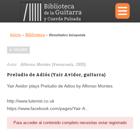
×
Inicio
Biblioteca
›
›
Resultados búsqueda
Menu
VOLVER
Biblioteca
Diccionario
Autor:
Alfonso Montes (Venezuela, 1955)
Preludio de Adiós (Yair Avidor, guitarra)
Yair Avidor plays Preludio de Adios by Alfonso Montes.
Área personal
Reproductor
http://www.lutenist.co.uk
https://www.facebook.com/pages/Yair-A...
Para acceder al contenido completo necesitas estar registrado