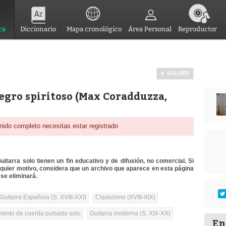
ca
Diccionario
Mapa cronológico
Área Personal
Reproductor
VOLVER
legro spiritoso (Max Coradduzza,
nido completo necesitas estar registrado
itarra solo tienen un fin educativo y de difusión, no comercial. Si
lquier motivo, considera que un archivo que aparece en esta página
se eliminará.
Guitarra Española (S. XVIII-XXI)
Clasicismo (XVIII-XIX)
umento de cuerda pulsada solo
Guitarra moderna (S. XIX-XX)
En