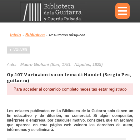
×
Inicio
Biblioteca
›
›
Resultados búsqueda
Menu
VOLVER
Biblioteca
Diccionario
Autor:
Mauro Giuliani (Bari, 1781 - Nápoles, 1829)
Op.107 Variazioni su un tema di Handel (Sergio Pes,
guitarra)
Para acceder al contenido completo necesitas estar registrado
Área personal
Reproductor
Los enlaces publicados en La Biblioteca de la Guitarra solo tienen un
fin educativo y de difusión, no comercial. Si algún compositor,
intérprete o empresa, por cualquier motivo, considera que un archivo
que aparece en esta página web vulnera los derechos de autor,
infórmenos y se eliminará.