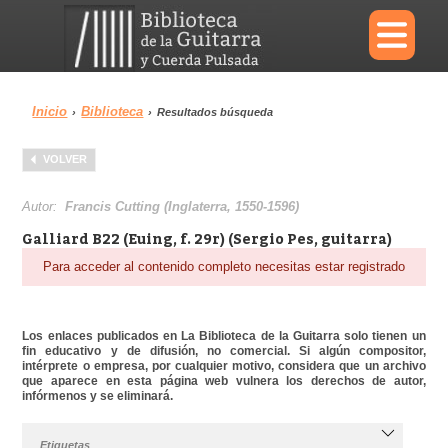
×
Inicio
Biblioteca
›
›
Resultados búsqueda
Menu
VOLVER
Biblioteca
Diccionario
Autor:
Francis Cutting (Inglaterra, 1550-1596)
Galliard B22 (Euing, f. 29r) (Sergio Pes, guitarra)
Para acceder al contenido completo necesitas estar registrado
Área personal
Reproductor
Los enlaces publicados en La Biblioteca de la Guitarra solo tienen un
fin educativo y de difusión, no comercial. Si algún compositor,
intérprete o empresa, por cualquier motivo, considera que un archivo
que aparece en esta página web vulnera los derechos de autor,
infórmenos y se eliminará.
Etiquetas