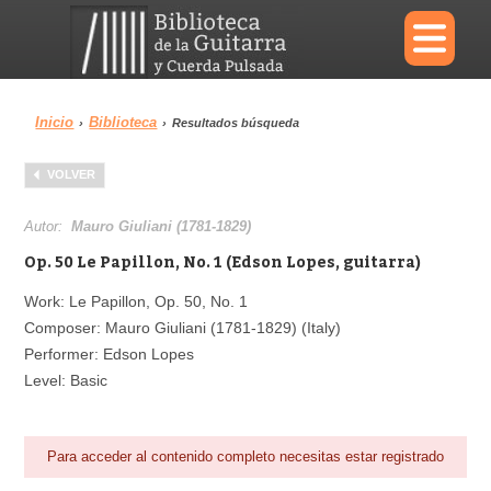
×
Inicio
Biblioteca
›
›
Resultados búsqueda
Menu
VOLVER
Biblioteca
Diccionario
Autor:
Mauro Giuliani (1781-1829)
Op. 50 Le Papillon, No. 1 (Edson Lopes, guitarra)
Work: Le Papillon, Op. 50, No. 1
Composer: Mauro Giuliani (1781-1829) (Italy)
Área personal
Reproductor
Performer: Edson Lopes
Level: Basic
Para acceder al contenido completo necesitas estar registrado