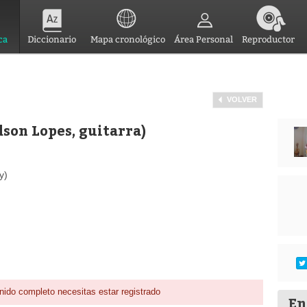
ca
Diccionario
Mapa cronológico
Área Personal
Reproductor
VOLVER
Edson Lopes, guitarra)
y)
nido completo necesitas estar registrado
En