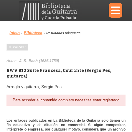
×
Inicio
Biblioteca
›
›
Resultados búsqueda
Menu
VOLVER
Biblioteca
Diccionario
Autor:
J. S. Bach (1685-1750)
BWV 812 Suite Francesa, Courante (Sergio Pes,
guitarra)
Arreglo y guitarra, Sergio Pes
Área personal
Reproductor
Para acceder al contenido completo necesitas estar registrado
Los enlaces publicados en La Biblioteca de la Guitarra solo tienen un
fin educativo y de difusión, no comercial. Si algún compositor,
intérprete o empresa, por cualquier motivo, considera que un archivo