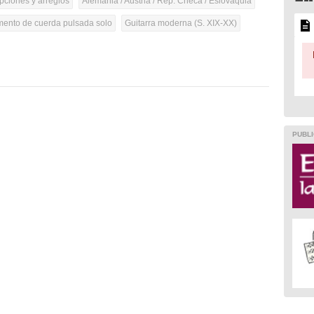
pciones y arreglos
Alemania / Austria / Rep. Checa / Eslovaquia
umento de cuerda pulsada solo
Guitarra moderna (S. XIX-XX)
PUBLI