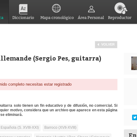
ca
Diccionario
Mapa cronológico
Área Personal
Reproductor
VOLVER
llemande (Sergio Pes, guitarra)
nido completo necesitas estar registrado
itarra solo tienen un fin educativo y de difusión, no comercial. Si
lquier motivo, considera que un archivo que aparece en esta página
se eliminará.
 Española (S. XVIII-XXI)
Barroco (XVII-XVIII)
En