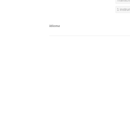
Transcri
1 instr
Idioma