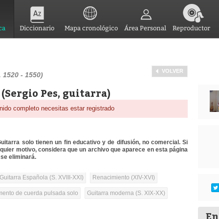
ca
Diccionario
Mapa cronológico
Área Personal
Reproductor
VOLVER
 1520 - 1550)
(Sergio Pes, guitarra)
nido completo necesitas estar registrado
itarra solo tienen un fin educativo y de difusión, no comercial. Si
lquier motivo, considera que un archivo que aparece en esta página
se eliminará.
Guitarra Española (S. XVIII-XXI)
Renacimiento (XIV-XVI)
umento de cuerda pulsada solo
Guitarra moderna (S. XIX-XX)
En