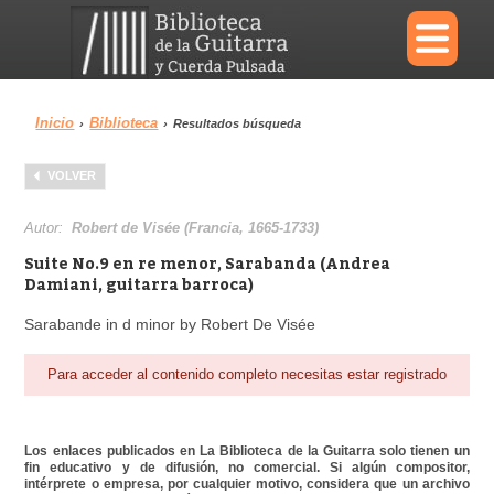
×
Inicio
Biblioteca
›
›
Resultados búsqueda
Menu
VOLVER
Biblioteca
Diccionario
Autor:
Robert de Visée (Francia, 1665-1733)
Suite No.9 en re menor, Sarabanda (Andrea
Damiani, guitarra barroca)
Sarabande in d minor by Robert De Visée
Área personal
Reproductor
Para acceder al contenido completo necesitas estar registrado
Los enlaces publicados en La Biblioteca de la Guitarra solo tienen un
fin educativo y de difusión, no comercial. Si algún compositor,
intérprete o empresa, por cualquier motivo, considera que un archivo