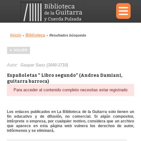
×
Inicio
Biblioteca
›
›
Resultados búsqueda
Menu
VOLVER
Biblioteca
Diccionario
Autor:
Gaspar Sanz (1640-1710)
Españoletas " Libro segundo" (Andrea Damiani,
guitarra barroca)
Para acceder al contenido completo necesitas estar registrado
Área personal
Reproductor
Los enlaces publicados en La Biblioteca de la Guitarra solo tienen un
fin educativo y de difusión, no comercial. Si algún compositor,
intérprete o empresa, por cualquier motivo, considera que un archivo
que aparece en esta página web vulnera los derechos de autor,
infórmenos y se eliminará.