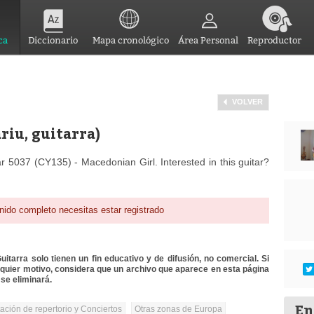
ca
Diccionario
Mapa cronológico
Área Personal
Reproductor
VOLVER
riu, guitarra)
r 5037 (CY135) - Macedonian Girl. Interested in this guitar?
nido completo necesitas estar registrado
itarra solo tienen un fin educativo y de difusión, no comercial. Si
lquier motivo, considera que un archivo que aparece en esta página
se eliminará.
En
tación de repertorio y Conciertos
Otras zonas de Europa