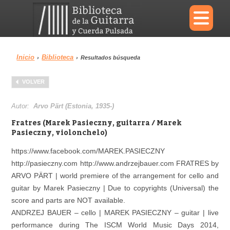
×
Inicio
Biblioteca
›
›
Resultados búsqueda
Menu
VOLVER
Biblioteca
Diccionario
Autor:
Arvo Pärt (Estonia, 1935-)
Fratres (Marek Pasieczny, guitarra / Marek
Pasieczny, violonchelo)
https://www.facebook.com/MAREK.PASIECZNY
Área personal
Reproductor
http://pasieczny.com http://www.andrzejbauer.com FRATRES by
ARVO PÄRT | world premiere of the arrangement for cello and
guitar by Marek Pasieczny | Due to copyrights (Universal) the
score and parts are NOT available.
ANDRZEJ BAUER – cello | MAREK PASIECZNY – guitar | live
performance during The ISCM World Music Days 2014,