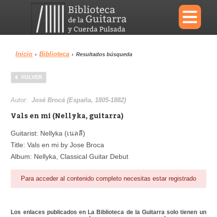
×
Inicio
Biblioteca
›
›
Resultados búsqueda
Menu
VOLVER
Biblioteca
Diccionario
Autor:
José Brocá (España, 1805-1882)
Vals en mi (Nellyka, guitarra)
Guitarist: Nellyka (เนลลี)
Title: Vals en mi by Jose Broca
Área personal
Reproductor
Album: Nellyka, Classical Guitar Debut
Para acceder al contenido completo necesitas estar registrado
Los enlaces publicados en La Biblioteca de la Guitarra solo tienen un