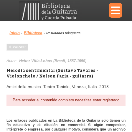
×
Inicio
Biblioteca
›
›
Resultados búsqueda
Menu
VOLVER
Biblioteca
Diccionario
Autor:
Heitor Villa-Lobos (Brasil, 1887-1959)
Melodia sentimental (Gustavo Tavares -
Violonchelo / Nelson Faria - guitarra)
Amici della musica Teatro Toniolo, Veneza, Italia 2013.
Área personal
Reproductor
Para acceder al contenido completo necesitas estar registrado
Los enlaces publicados en La Biblioteca de la Guitarra solo tienen un
fin educativo y de difusión, no comercial. Si algún compositor,
intérprete o empresa, por cualquier motivo, considera que un archivo