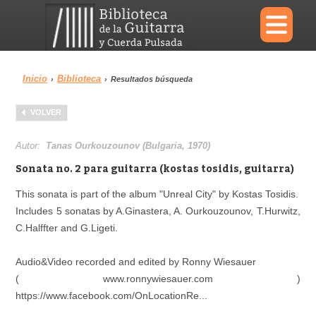
×
Inicio
Biblioteca
›
›
Resultados búsqueda
Menu
VOLVER
Biblioteca
Diccionario
Autor:
Tanas Ourkouzounov (Bulgaria, 1970)
Sonata no. 2 para guitarra (kostas tosidis, guitarra)
This sonata is part of the album "Unreal City" by Kostas Tosidis.
Includes 5 sonatas by A.Ginastera, A. Ourkouzounov, T.Hurwitz,
Área personal
Reproductor
C.Halffter and G.Ligeti.
Audio&Video recorded and edited by Ronny Wiesauer
( www.ronnywiesauer.com )
https://www.facebook.com/OnLocationRe...