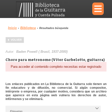
×
Inicio
Biblioteca
›
›
Resultados búsqueda
Menu
VOLVER
Biblioteca
Diccionario
Autor:
Baden Powell ( Brasil, 1937-2000)
Choro para metronomo (Vitor Garbelotto, guitarra)
Para acceder al contenido completo necesitas estar registrado
Área personal
Reproductor
Los enlaces publicados en La Biblioteca de la Guitarra solo tienen un
fin educativo y de difusión, no comercial. Si algún compositor,
intérprete o empresa, por cualquier motivo, considera que un archivo
que aparece en esta página web vulnera los derechos de autor,
infórmenos y se eliminará.
Etiquetas