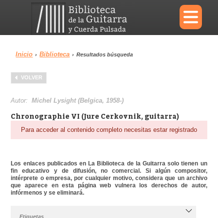
×
Inicio
Biblioteca
›
›
Resultados búsqueda
Menu
VOLVER
Biblioteca
Diccionario
Autor:
Michel Lysight (Belgica, 1958-)
Chronographie VI (Jure Cerkovnik, guitarra)
Para acceder al contenido completo necesitas estar registrado
Área personal
Reproductor
Los enlaces publicados en La Biblioteca de la Guitarra solo tienen un
fin educativo y de difusión, no comercial. Si algún compositor,
intérprete o empresa, por cualquier motivo, considera que un archivo
que aparece en esta página web vulnera los derechos de autor,
infórmenos y se eliminará.
Etiquetas