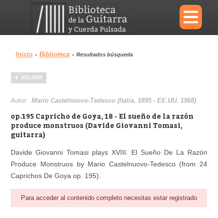
×
Inicio
Biblioteca
›
›
Resultados búsqueda
Menu
VOLVER
Biblioteca
Diccionario
Autor:
Mario Castelnuovo-Tedesco (Italia, 1895 - EE.UU. 1968)
op.195 Capricho de Goya, 18 - El sueño de la razón
produce monstruos (Davide Giovanni Tomasi,
guitarra)
Área personal
Reproductor
Davide Giovanni Tomasi plays XVIII. El Sueño De La Razón
Produce Monstruos by Mario Castelnuovo-Tedesco (from 24
Caprichos De Goya op. 195).
Para acceder al contenido completo necesitas estar registrado